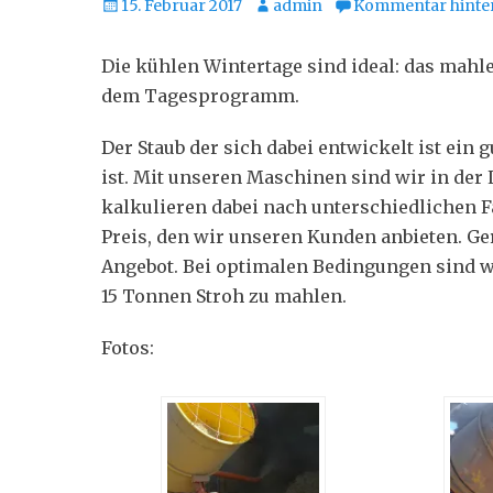
V
15. Februar 2017
A
admin
Kommentar hinte
e
u
r
t
Die kühlen Wintertage sind ideal: das mahlen
ö
o
dem Tagesprogramm.
f
r
f
Der Staub der sich dabei entwickelt ist ein 
e
ist. Mit unseren Maschinen sind wir in der 
n
kalkulieren dabei nach unterschiedlichen 
t
l
Preis, den wir unseren Kunden anbieten. Ger
i
Angebot. Bei optimalen Bedingungen sind wi
c
15 Tonnen Stroh zu mahlen.
h
t
Fotos:
a
m