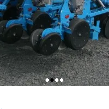
•
•
•
•