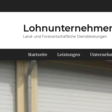
Lohnunternehmen
Land- und Forstwirtschaftliche Dienstleistungen
Hauptmenü
Weiter
Startseite
Leistungen
Unterneh
zum
Inhalt