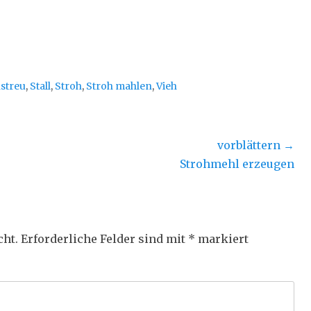
nstreu
,
Stall
,
Stroh
,
Stroh mahlen
,
Vieh
vorblättern →
Nächster
Strohmehl erzeugen
Beitrag:
cht.
Erforderliche Felder sind mit
*
markiert