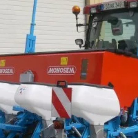
Landtechnik im Einsatz
am
von
admin