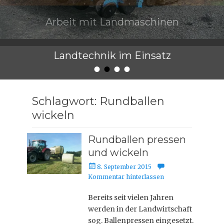
Arbeit mit Landmaschinen
Veröffentlicht am
von
admin
Landtechnik im Einsatz
•
•
•
•
Veröffentlicht am
von
admin
Schlagwort: Rundballen
wickeln
Rundballen pressen
und wickeln
V
8. September 2015
e
Kommentar hinterlassen
r
ö
Bereits seit vielen Jahren
f
werden in der Landwirtschaft
f
sog. Ballenpressen eingesetzt.