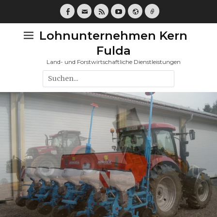
Facebook
E-
Feed
YouTube
Webseite
Link
Mail
Lohnunternehmen Kern
Fulda
Land- und Forstwirtschaftliche Dienstleistungen
Suche
nach: