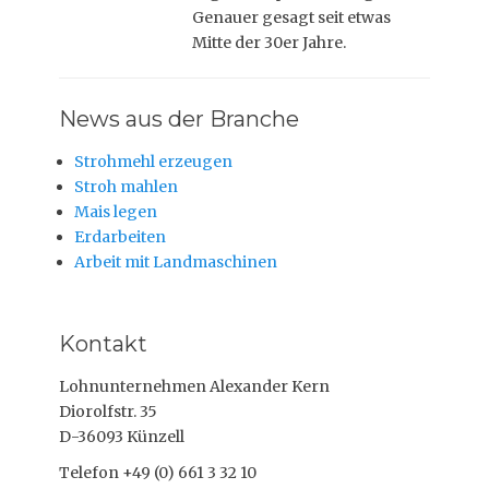
e
Genauer gesagt seit etwas
n
Mitte der 30er Jahre.
t
l
i
News aus der Branche
c
h
t
Strohmehl erzeugen
a
Stroh mahlen
m
Mais legen
Erdarbeiten
Arbeit mit Landmaschinen
Kontakt
Lohnunternehmen Alexander Kern
Diorolfstr. 35
D-36093 Künzell
Telefon +49 (0) 661 3 32 10