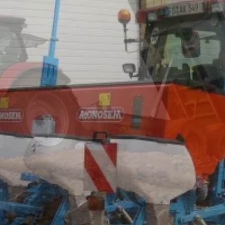
Landtechnik im Einsatz
am
von
admin