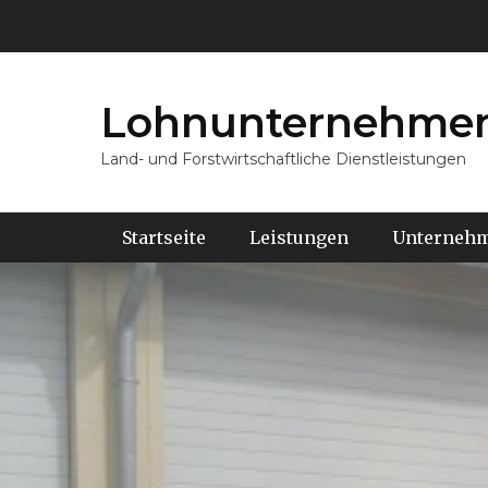
Lohnunternehmen
Land- und Forstwirtschaftliche Dienstleistungen
Hauptmenü
Weiter
Startseite
Leistungen
Unterneh
zum
Inhalt