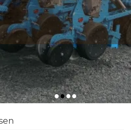
•
•
•
•
ssen